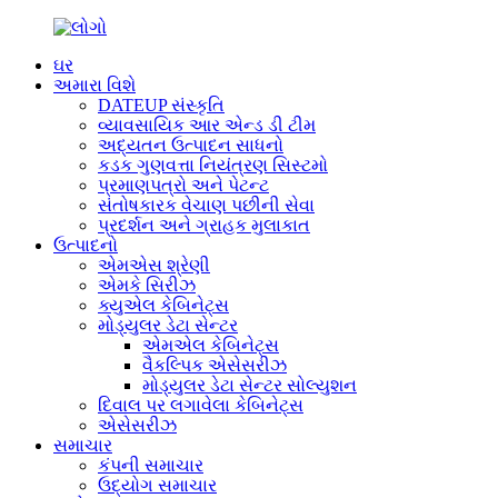
ઘર
અમારા વિશે
DATEUP સંસ્કૃતિ
વ્યાવસાયિક આર એન્ડ ડી ટીમ
અદ્યતન ઉત્પાદન સાધનો
કડક ગુણવત્તા નિયંત્રણ સિસ્ટમો
પ્રમાણપત્રો અને પેટન્ટ
સંતોષકારક વેચાણ પછીની સેવા
પ્રદર્શન અને ગ્રાહક મુલાકાત
ઉત્પાદનો
એમએસ શ્રેણી
એમકે સિરીઝ
ક્યુએલ કેબિનેટ્સ
મોડ્યુલર ડેટા સેન્ટર
એમએલ કેબિનેટ્સ
વૈકલ્પિક એસેસરીઝ
મોડ્યુલર ડેટા સેન્ટર સોલ્યુશન
દિવાલ પર લગાવેલા કેબિનેટ્સ
એસેસરીઝ
સમાચાર
કંપની સમાચાર
ઉદ્યોગ સમાચાર