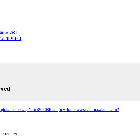
મોબાઇલ
નેટના ભાગો
,