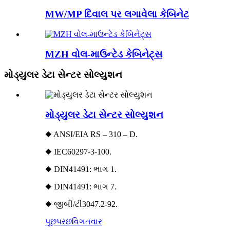
MW/MP દિવાલ પર લગાવેલા કેબિનેટ
MZH વોલ-માઉન્ટેડ કેબિનેટ્સ
મોડ્યુલર ડેટા સેન્ટર સોલ્યુશન
મોડ્યુલર ડેટા સેન્ટર સોલ્યુશન
◆ ANSI/EIA RS – 310 – D.
◆ IEC60297-3-100.
◆ DIN41491: ભાગ 1.
◆ DIN41491: ભાગ 7.
◆ જીબી/ટી3047.2-92.
પૂછપરછ
વિગતવાર