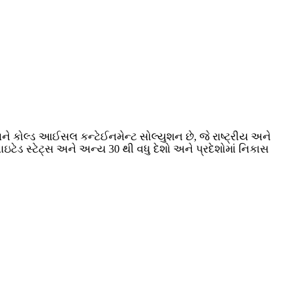
ે કોલ્ડ આઈસલ કન્ટેઈનમેન્ટ સોલ્યુશન છે, જે રાષ્ટ્રીય અને
ાઇટેડ સ્ટેટ્સ અને અન્ય 30 થી વધુ દેશો અને પ્રદેશોમાં નિકાસ