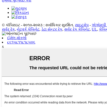
હમણાં પૂછપરછ કરો
© કૉપિરાઇટ - ૨૦૧૦-૨૦૨૩ : સર્વાધિકાર સુરક્ષિત.
સાઇટમેપ
-
એએમપી 
સર્વર રેક
,
નેટવર્ક કેબિનેટ
,
ડેટા સેન્ટર રેક
,
સર્વર રેક કેબિનેટ
,
UL
,
કેબિ
ઈમેલ મોકલો
૮૬૧૫૮૧૧૮૧૮૫૦૬
x