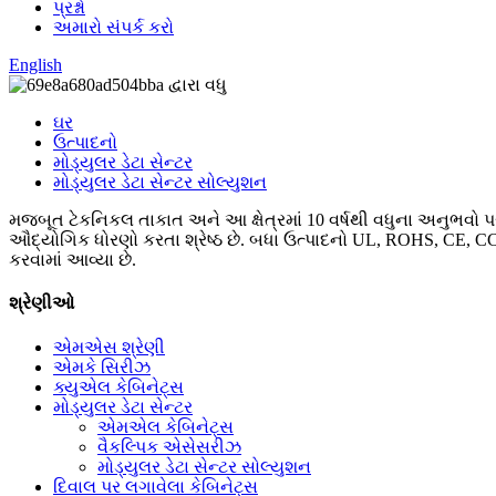
પ્રશ્નો
અમારો સંપર્ક કરો
English
ઘર
ઉત્પાદનો
મોડ્યુલર ડેટા સેન્ટર
મોડ્યુલર ડેટા સેન્ટર સોલ્યુશન
મજબૂત ટેકનિકલ તાકાત અને આ ક્ષેત્રમાં 10 વર્ષથી વધુના અનુભવો પ
ઔદ્યોગિક ધોરણો કરતા શ્રેષ્ઠ છે. બધા ઉત્પાદનો UL, ROHS, CE, CCC ન
કરવામાં આવ્યા છે.
શ્રેણીઓ
એમએસ શ્રેણી
એમકે સિરીઝ
ક્યુએલ કેબિનેટ્સ
મોડ્યુલર ડેટા સેન્ટર
એમએલ કેબિનેટ્સ
વૈકલ્પિક એસેસરીઝ
મોડ્યુલર ડેટા સેન્ટર સોલ્યુશન
દિવાલ પર લગાવેલા કેબિનેટ્સ