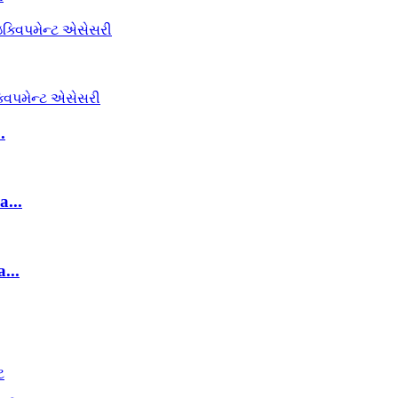
.
a...
...