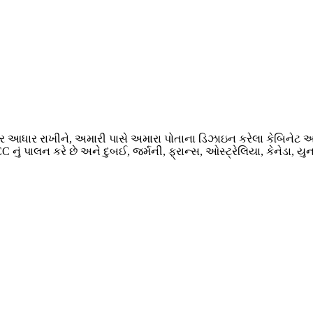
ર આધાર રાખીને, અમારી પાસે અમારા પોતાના ડિઝાઇન કરેલા કેબિનેટ અન
ું પાલન કરે છે અને દુબઈ, જર્મની, ફ્રાન્સ, ઓસ્ટ્રેલિયા, કેનેડા, યુન