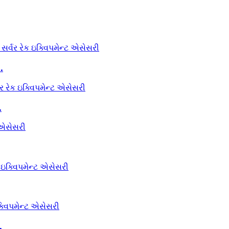
.
.
.