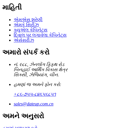
માહિતી
એમએસ શ્રેણી
એમકે સિરીઝ
ક્યુએલ કેબિનેટ્સ
દિવાલ પર લગાવેલા કેબિનેટ્સ
એસેસરીઝ
અમારો સંપર્ક કરો
નં. ૯૮૮, ઝેનલોંગ ફિફ્થ રોડ
બિનહાઈ આર્થિક વિકાસ ક્ષેત્ર
સિક્સી, ઝેજિયાંગ, ચીન.
હમણાં જ અમને ફોન કરો:
+૮૬-૭૫૫-૮૪૬૫૬૮૫૧
sales@dateup.com.cn
અમને અનુસરો