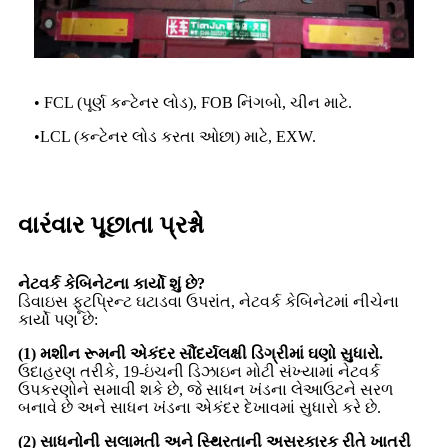
• FCL (પૂર્ણ કન્ટેનર લોડ), FOB નિંગબો, ચીન માટે.
•
LCL (કન્ટેનર લોડ કરતા ઓછા) માટે, EXW.
વારંવાર પૂછાતા પ્રશ્નો
નેટવર્ક કેબિનેટના કાર્યો શું છે?
ડિવાઇસ ફૂટપ્રિન્ટ ઘટાડવા ઉપરાંત, નેટવર્ક કેબિનેટમાં નીચેના
કાર્યો પણ છે:
(1) મશીન રૂમની એકંદર સૌંદર્યલક્ષી ડિગ્રીમાં ઘણો સુધારો.
ઉદાહરણ તરીકે, 19-ઇંચની ડિઝાઇન મોટી સંખ્યામાં નેટવર્ક
ઉપકરણોને સમાવી શકે છે, જે સાધન ખંડના લેઆઉટને સરળ
બનાવે છે અને સાધન ખંડના એકંદર દેખાવમાં સુધારો કરે છે.
(2) સાધનોની સલામતી અને સ્થિરતાની અસરકારક રીતે ખાતરી