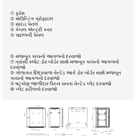
① ફ્રેમ
② માઉન્ટિંગ પ્રોફાઇલ
③ સાઇડ પેનલ
④ કેબલ એન્ટ્રી કવર
⑤ પાછળની પેનલ
⑥ મજબૂત કાચનો આગળનો દરવાજો
⑦ ત્રાંસી સ્લોટ ડોર બોર્ડર સાથે મજબૂત કાચનો આગળનો
દરવાજો
⑧ ગોળાકાર છિદ્રવાળા વેન્ટેડ આર્ક ડોર બોર્ડર સાથે મજબૂત
કાચનો આગળનો દરવાજો
⑨ ષટ્કોણ જાળીદાર ઉચ્ચ ઘનતા વેન્ટેડ પ્લેટ દરવાજો
⑩ પ્લેટ સ્ટીલનો દરવાજો