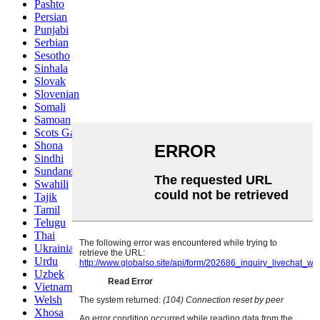
Pashto
Persian
Punjabi
Serbian
Sesotho
Sinhala
Slovak
Slovenian
Somali
Samoan
Scots Gaelic
Shona
Sindhi
Sundanese
Swahili
Tajik
Tamil
Telugu
Thai
Ukrainian
Urdu
Uzbek
Vietnamese
Welsh
Xhosa