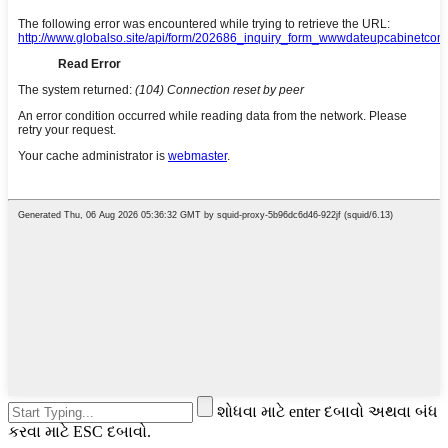
શોધવા માટે enter દબાવો અથવા બંધ
કરવા માટે ESC દબાવો.