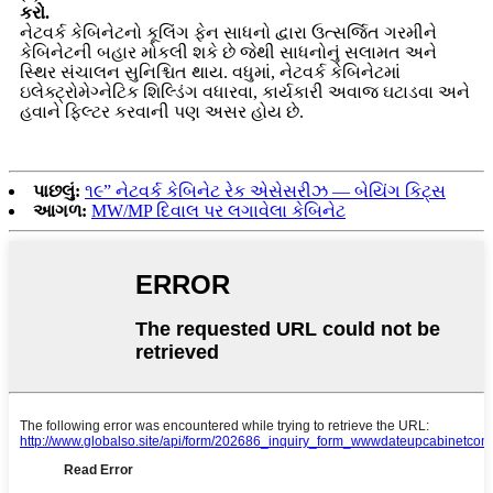
કરો.
નેટવર્ક કેબિનેટનો કૂલિંગ ફેન સાધનો દ્વારા ઉત્સર્જિત ગરમીને
કેબિનેટની બહાર મોકલી શકે છે જેથી સાધનોનું સલામત અને
સ્થિર સંચાલન સુનિશ્ચિત થાય. વધુમાં, નેટવર્ક કેબિનેટમાં
ઇલેક્ટ્રોમેગ્નેટિક શિલ્ડિંગ વધારવા, કાર્યકારી અવાજ ઘટાડવા અને
હવાને ફિલ્ટર કરવાની પણ અસર હોય છે.
પાછલું:
૧૯” નેટવર્ક કેબિનેટ રેક એસેસરીઝ — બેયિંગ કિટ્સ
આગળ:
MW/MP દિવાલ પર લગાવેલા કેબિનેટ