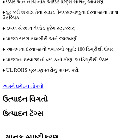
♦ ઉપર અને નીચે નોક આઉટ છિદ્રો સાથેનું આવરણ.
♦ દૂર કરી શકાય તેવા સાઇડ પેનલ્સ;
બાજુના દરવાજાના તાળા
વૈકલ્પિક.
♦ ડબલ સેક્શન વેલ્ડેડ ફ્રેમ સ્ટ્રક્ચર;
♦ પાછળ સરળ કામગીરી અને જાળવણી.
♦ આગળના દરવાજાનો વળાંકનો ખૂણો: 180 ડિગ્રીથી ઉપર;
♦ પાછળના દરવાજાનો વળાંકનો કોણ: 90 ડિગ્રીથી ઉપર.
♦ UL ROHS પ્રમાણપત્રોનું પાલન કરો.
અમને ઇમેઇલ મોકલો
ઉત્પાદન વિગતો
ઉત્પાદન ટૅગ્સ
માનક સ્પષ્ટીકરણ