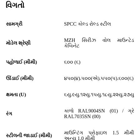
વિગતો
સામગ્રી
SPCC કોલ્ડ રોલ્ડ સ્ટીલ
MZH સિરીઝ વોલ માઉન્ટેડ
મોડેલ શ્રેણી
કેબિનેટ
પહોળાઈ (મીમી)
૬૦૦ (૬)
ઊંડાઈ (મીમી)
૪૫૦(૪).૫૦૦(એ).૫૫૦(૫).૬૦૦(૬)
ક્ષમતા (U)
૬યુ.૯યુ.૧૨યુ.૧૫યુ.૧૮યુ.૨૨યુ.૨૭યુ
કાળો RAL9004SN (01) / ગ્રે
રંગ
RAL7035SN (00)
માઉન્ટિંગ પ્રોફાઇલ 1.5 મીમી
સ્ટીલની જાડાઈ (મીમી)
અન્ય 1.0 મીમી