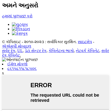
અમને અનુસરો
હમણાં પૂછપરછ કરો
© કૉપિરાઇટ - ૨૦૧૦-૨૦૨૩ : સર્વાધિકાર સુરક્ષિત.
સાઇટમેપ
-
એએમપી મોબાઇલ
સર્વર રેક
,
UL
,
ડેટા સેન્ટર રેક
,
કેબિનેટના ભાગો
,
નેટવર્ક કેબિનેટ
,
સર્વર
રેક કેબિનેટ
,
ઈમેલ મોકલો
૮૬૧૫૮૧૧૮૧૮૫૦૬
x