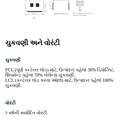
ચુકવણી અને વોરંટી
ચુકવણી
FCL (પૂર્ણ કન્ટેનર લોડ) માટે, ઉત્પાદન પહેલાં 30% ડિપોઝિટ,
શિપમેન્ટ પહેલાં 70% બેલેન્સ ચુકવણી.
LCL (કન્ટેનર લોડ કરતા ઓછા) માટે, ઉત્પાદન પહેલાં 100%
ચુકવણી.
વોરંટી
૧ વર્ષની મર્યાદિત વોરંટી.