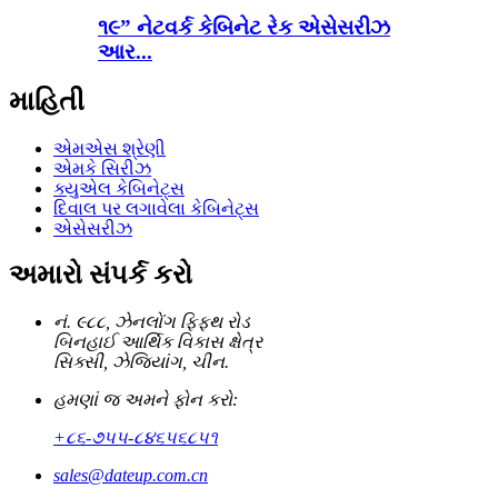
૧૯” નેટવર્ક કેબિનેટ રેક એસેસરીઝ
આર...
માહિતી
એમએસ શ્રેણી
એમકે સિરીઝ
ક્યુએલ કેબિનેટ્સ
દિવાલ પર લગાવેલા કેબિનેટ્સ
એસેસરીઝ
અમારો સંપર્ક કરો
નં. ૯૮૮, ઝેનલોંગ ફિફ્થ રોડ
બિનહાઈ આર્થિક વિકાસ ક્ષેત્ર
સિક્સી, ઝેજિયાંગ, ચીન.
હમણાં જ અમને ફોન કરો:
+૮૬-૭૫૫-૮૪૬૫૬૮૫૧
sales@dateup.com.cn