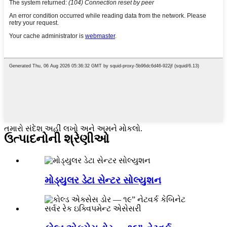
તમારો સંદેશ અહીં લખો અને અમને મોકલો.
ઉત્પાદનોની શ્રેણીઓ
મોડ્યુલર ડેટા સેન્ટર સોલ્યુશન