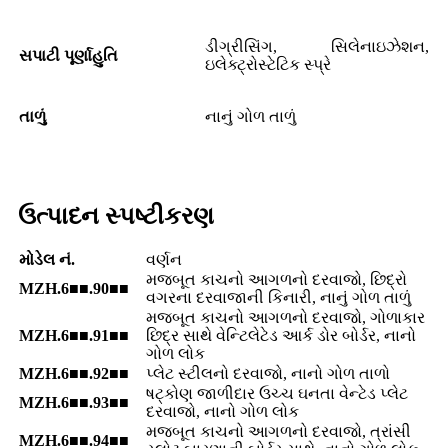
ડીગ્રીસિંગ, સિલેનાઇઝેશન,
સપાટી પૂર્ણાહુતિ
ઇલેક્ટ્રોસ્ટેટિક સ્પ્રે
તાળું
નાનું ગોળ તાળું
ઉત્પાદન સ્પષ્ટીકરણ
મોડેલ નં.
વર્ણન
મજબૂત કાચનો આગળનો દરવાજો, છિદ્રો
MZH.6■■.90■■
વગરના દરવાજાની કિનારી, નાનું ગોળ તાળું
મજબૂત કાચનો આગળનો દરવાજો, ગોળાકાર
MZH.6■■.91■■
છિદ્ર સાથે વેન્ટિલેટેડ આર્ક ડોર બોર્ડર, નાનો
ગોળ લોક
MZH.6■■.92■■
પ્લેટ સ્ટીલનો દરવાજો, નાનો ગોળ તાળો
ષટ્કોણ જાળીદાર ઉચ્ચ ઘનતા વેન્ટેડ પ્લેટ
MZH.6■■.93■■
દરવાજો, નાનો ગોળ લોક
મજબૂત કાચનો આગળનો દરવાજો, ત્રાંસી
MZH.6■■.94■■