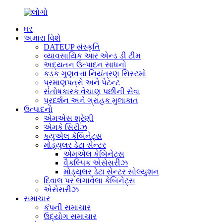
ઘર
અમારા વિશે
DATEUP સંસ્કૃતિ
વ્યાવસાયિક આર એન્ડ ડી ટીમ
અદ્યતન ઉત્પાદન સાધનો
કડક ગુણવત્તા નિયંત્રણ સિસ્ટમો
પ્રમાણપત્રો અને પેટન્ટ
સંતોષકારક વેચાણ પછીની સેવા
પ્રદર્શન અને ગ્રાહક મુલાકાત
ઉત્પાદનો
એમએસ શ્રેણી
એમકે સિરીઝ
ક્યુએલ કેબિનેટ્સ
મોડ્યુલર ડેટા સેન્ટર
એમએલ કેબિનેટ્સ
વૈકલ્પિક એસેસરીઝ
મોડ્યુલર ડેટા સેન્ટર સોલ્યુશન
દિવાલ પર લગાવેલા કેબિનેટ્સ
એસેસરીઝ
સમાચાર
કંપની સમાચાર
ઉદ્યોગ સમાચાર