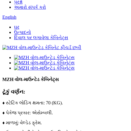
પ્રશ્નો
અમારો સંપર્ક કરો
English
ઘર
ઉત્પાદનો
દિવાલ પર લગાવેલા કેબિનેટ્સ
MZH વોલ-માઉન્ટેડ કેબિનેટ્સ
ટૂંકું વર્ણન:
♦ સ્ટેટિક લોડિંગ ક્ષમતા: 70 (KG).
♦ પેકેજ પ્રકાર: એસેમ્બલી.
♦ માળખું: વેલ્ડેડ ફ્રેમ.