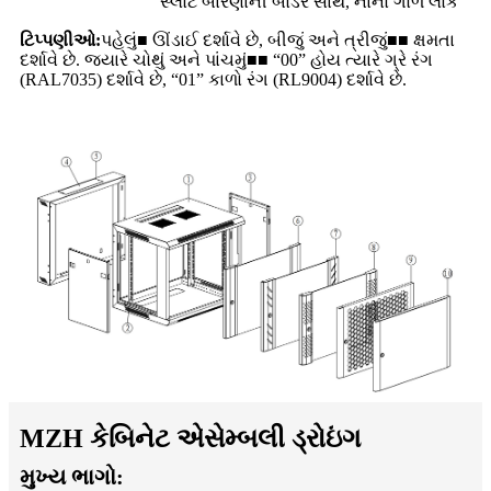
સ્લોટ બારણાની બોર્ડર સાથે, નાનો ગોળ લોક
ટિપ્પણીઓ:
પહેલું■ ઊંડાઈ દર્શાવે છે, બીજું અને ત્રીજું■■ ક્ષમતા
દર્શાવે છે. જ્યારે ચોથું અને પાંચમું■■ “00” હોય ત્યારે ગ્રે રંગ
(RAL7035) દર્શાવે છે, “01” કાળો રંગ (RL9004) દર્શાવે છે.
MZH કેબિનેટ એસેમ્બલી ડ્રોઇંગ
મુખ્ય ભાગો: