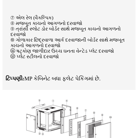
⑦ એલ રેલ (વૈકલ્પિક)
⑧ મજબૂત કાચનો આગળનો દરવાજો
⑨ ત્રાંસી સ્લોટ ડોર બોર્ડર સાથે મજબૂત કાચનો આગળનો
દરવાજો
⑩ ગોળાકાર છિદ્રવાળા આર્ક દરવાજાની બોર્ડર સાથે મજબૂત
કાચનો આગળનો દરવાજો
⑪ ષટ્કોણ જાળીદાર ઉચ્ચ ઘનતા વેન્ટેડ પ્લેટ દરવાજો
⑫ પ્લેટ સ્ટીલનો દરવાજો
ટિપ્પણી:
MP કેબિનેટ બધા ફ્લેટ પેકિંગમાં છે.