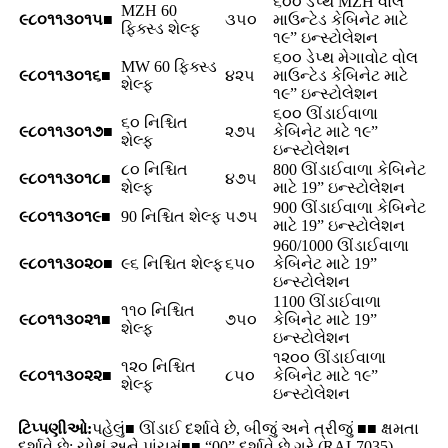
૬૦૦ ડેપ્થ MZH વોલ
MZH 60
૯૮૦૧૧૩૦૧૫■
૩૫૦
માઉન્ટેડ કેબિનેટ માટે
ફિક્સ્ડ શેલ્ફ
૧૯” ઇન્સ્ટોલેશન
૬૦૦ ડેપ્થ મેગાવોટ વોલ
MW 60 ફિક્સ્ડ
૯૮૦૧૧૩૦૧૬■
૪૨૫
માઉન્ટેડ કેબિનેટ માટે
શેલ્ફ
૧૯” ઇન્સ્ટોલેશન
૬૦૦ ઊંડાઈવાળા
૬૦ નિશ્ચિત
૯૮૦૧૧૩૦૧૭■
૨૭૫
કેબિનેટ માટે ૧૯”
શેલ્ફ
ઇન્સ્ટોલેશન
૮૦ નિશ્ચિત
800 ઊંડાઈવાળા કેબિનેટ
૯૮૦૧૧૩૦૧૮■
૪૭૫
શેલ્ફ
માટે 19” ઇન્સ્ટોલેશન
900 ઊંડાઈવાળા કેબિનેટ
૯૮૦૧૧૩૦૧૯■
90 નિશ્ચિત શેલ્ફ
૫૭૫
માટે 19” ઇન્સ્ટોલેશન
960/1000 ઊંડાઈવાળા
૯૮૦૧૧૩૦૨૦■
૯૬ નિશ્ચિત શેલ્ફ
૬૫૦
કેબિનેટ માટે 19”
ઇન્સ્ટોલેશન
1100 ઊંડાઈવાળા
૧૧૦ નિશ્ચિત
૯૮૦૧૧૩૦૨૧■
૭૫૦
કેબિનેટ માટે 19”
શેલ્ફ
ઇન્સ્ટોલેશન
૧૨૦૦ ઊંડાઈવાળા
૧૨૦ નિશ્ચિત
૯૮૦૧૧૩૦૨૨■
૮૫૦
કેબિનેટ માટે ૧૯”
શેલ્ફ
ઇન્સ્ટોલેશન
ટિપ્પણીઓ:
પહેલું■ ઊંડાઈ દર્શાવે છે, બીજું અને ત્રીજું ■■ ક્ષમતા
દર્શાવે છે; ચોથું અને પાંચમું■■ “00” દર્શાવે છે.
ગ્રે (RAL7035),