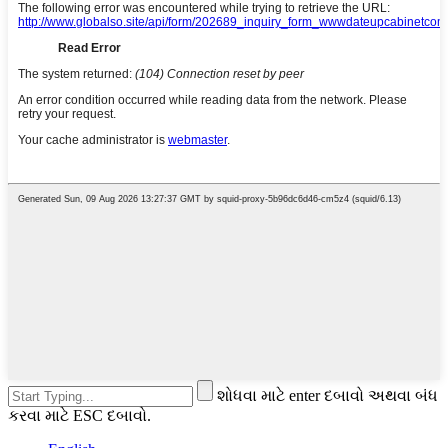
શોધવા માટે enter દબાવો અથવા બંધ
કરવા માટે ESC દબાવો.