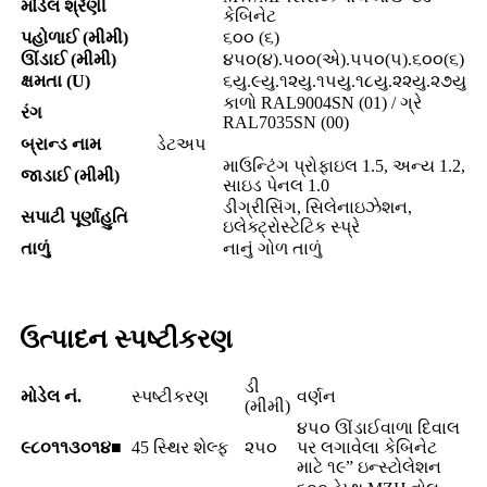
મોડેલ શ્રેણી
કેબિનેટ
પહોળાઈ (મીમી)
૬૦૦ (૬)
ઊંડાઈ (મીમી)
૪૫૦(૪).૫૦૦(એ).૫૫૦(૫).૬૦૦(૬)
ક્ષમતા (U)
૬યુ.૯યુ.૧૨યુ.૧૫યુ.૧૮યુ.૨૨યુ.૨૭યુ
કાળો RAL9004SN (01) / ગ્રે
રંગ
RAL7035SN (00)
બ્રાન્ડ નામ
ડેટઅપ
માઉન્ટિંગ પ્રોફાઇલ 1.5, અન્ય 1.2,
જાડાઈ (મીમી)
સાઇડ પેનલ 1.0
ડીગ્રીસિંગ, સિલેનાઇઝેશન,
સપાટી પૂર્ણાહુતિ
ઇલેક્ટ્રોસ્ટેટિક સ્પ્રે
તાળું
નાનું ગોળ તાળું
ઉત્પાદન સ્પષ્ટીકરણ
ડી
મોડેલ નં.
સ્પષ્ટીકરણ
વર્ણન
(મીમી)
૪૫૦ ઊંડાઈવાળા દિવાલ
૯૮૦૧૧૩૦૧૪■
45 સ્થિર શેલ્ફ
૨૫૦
પર લગાવેલા કેબિનેટ
માટે ૧૯” ઇન્સ્ટોલેશન