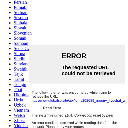
Persian
Punjabi
Serbian
Sesotho
Sinhala
Slovak
Slovenian
Somali
Samoan
Scots Gaelic
Shona
Sindhi
Sundanese
Swahili
Tajik
Tamil
Telugu
Thai
Ukrainian
Urdu
Uzbek
Vietnamese
Welsh
Xhosa
Yiddish