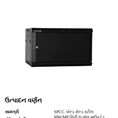
ઉત્પાદન વર્ણન
સામગ્રી
SPCC કોલ્ડ રોલ્ડ સ્ટીલ
MW/MP સિરીઝ વોલ માઉન્ટેડ