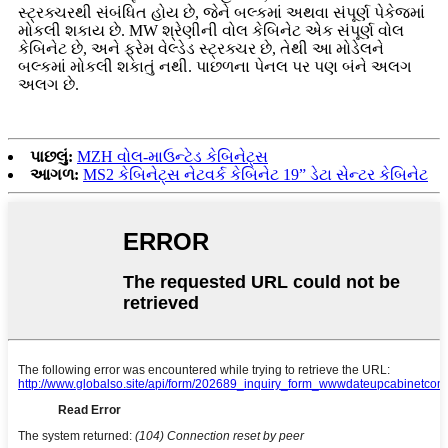
સ્ટ્રક્ચરથી સંબંધિત હોય છે, જેને બલ્કમાં અથવા સંપૂર્ણ પેકેજમાં
મોકલી શકાય છે. MW શ્રેણીની વોલ કેબિનેટ એક સંપૂર્ણ વોલ
કેબિનેટ છે, અને ફ્રેમ વેલ્ડેડ સ્ટ્રક્ચર છે, તેથી આ મોડેલને
બલ્કમાં મોકલી શકાતું નથી. પાછળના પેનલ પર પણ બંને અલગ
અલગ છે.
પાછલું:
MZH વોલ-માઉન્ટેડ કેબિનેટ્સ
આગળ:
MS2 કેબિનેટ્સ નેટવર્ક કેબિનેટ 19” ડેટા સેન્ટર કેબિનેટ