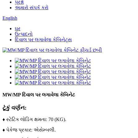
પ્રશ્નો
અમારો સંપર્ક કરો
English
ઘર
ઉત્પાદનો
દિવાલ પર લગાવેલા કેબિનેટ્સ
MW/MP દિવાલ પર લગાવેલા કેબિનેટ
ટૂંકું વર્ણન:
♦ સ્ટેટિક લોડિંગ ક્ષમતા: 70 (KG).
♦ પેકેજ પ્રકાર: એસેમ્બલી.