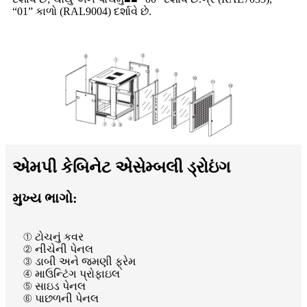
“01” કાળો (RAL9004) દર્શાવે છે.
એમપી કેબિનેટ એસેમ્બલી ડ્રોઇંગ
મુખ્ય ભાગો:
① ટોચનું કવર
② નીચેની પેનલ
③ ડાબી અને જમણી ફ્રેમ
④ માઉન્ટિંગ પ્રોફાઇલ
⑤ સાઇડ પેનલ
⑥ પાછળની પેનલ