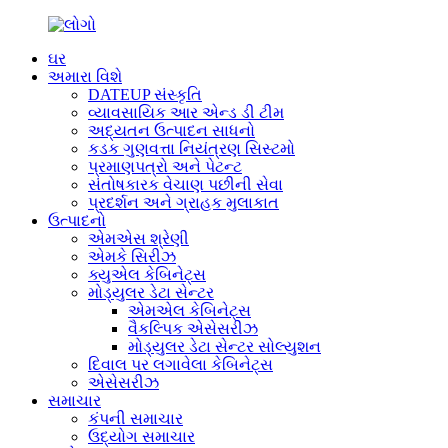
ઘર
અમારા વિશે
DATEUP સંસ્કૃતિ
વ્યાવસાયિક આર એન્ડ ડી ટીમ
અદ્યતન ઉત્પાદન સાધનો
કડક ગુણવત્તા નિયંત્રણ સિસ્ટમો
પ્રમાણપત્રો અને પેટન્ટ
સંતોષકારક વેચાણ પછીની સેવા
પ્રદર્શન અને ગ્રાહક મુલાકાત
ઉત્પાદનો
એમએસ શ્રેણી
એમકે સિરીઝ
ક્યુએલ કેબિનેટ્સ
મોડ્યુલર ડેટા સેન્ટર
એમએલ કેબિનેટ્સ
વૈકલ્પિક એસેસરીઝ
મોડ્યુલર ડેટા સેન્ટર સોલ્યુશન
દિવાલ પર લગાવેલા કેબિનેટ્સ
એસેસરીઝ
સમાચાર
કંપની સમાચાર
ઉદ્યોગ સમાચાર