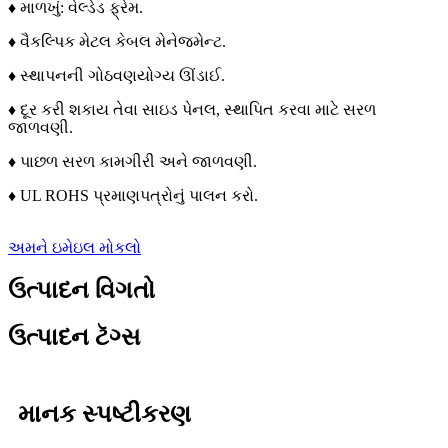
♦ માળખું: વેલ્ડેડ ફ્રેમ.
♦ વૈકલ્પિક મેટલ કેબલ મેનેજમેન્ટ.
♦ સ્થાપનની ગોઠવણયોગ્ય ઊંડાઈ.
♦ દૂર કરી શકાય તેવા સાઇડ પેનલ, સ્થાપિત કરવા માટે સરળ
જાળવણી.
♦ પાછળ સરળ કામગીરી અને જાળવણી.
♦ UL ROHS પ્રમાણપત્રોનું પાલન કરો.
અમને ઇમેઇલ મોકલો
ઉત્પાદન વિગતો
ઉત્પાદન ટૅગ્સ
માનક સ્પષ્ટીકરણ