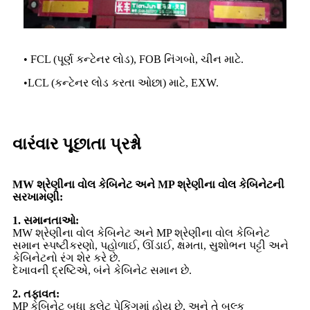
• FCL (પૂર્ણ કન્ટેનર લોડ), FOB નિંગબો, ચીન માટે.
•
LCL (કન્ટેનર લોડ કરતા ઓછા) માટે, EXW.
વારંવાર પૂછાતા પ્રશ્નો
MW શ્રેણીના વોલ કેબિનેટ અને MP શ્રેણીના વોલ કેબિનેટની
સરખામણી:
1. સમાનતાઓ:
MW શ્રેણીના વોલ કેબિનેટ અને MP શ્રેણીના વોલ કેબિનેટ
સમાન સ્પષ્ટીકરણો, પહોળાઈ, ઊંડાઈ, ક્ષમતા, સુશોભન પટ્ટી અને
કેબિનેટનો રંગ શેર કરે છે.
દેખાવની દ્રષ્ટિએ, બંને કેબિનેટ સમાન છે.
2. તફાવત:
MP કેબિનેટ બધા ફ્લેટ પેકિંગમાં હોય છે, અને તે બલ્ક