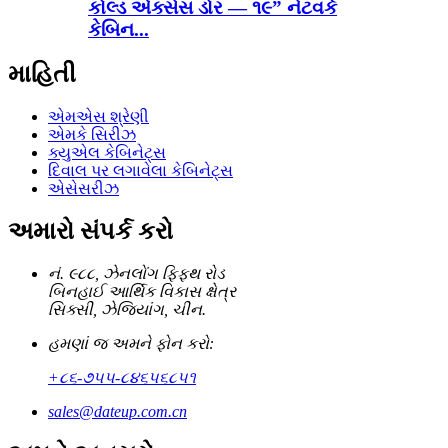
કોલ્ડ એક્સેસ ડોર — ૧૯” નેટવર્ક
કેબિન...
માહિતી
એમએસ શ્રેણી
એમકે સિરીઝ
ક્યુએલ કેબિનેટ્સ
દિવાલ પર લગાવેલા કેબિનેટ્સ
એસેસરીઝ
અમારો સંપર્ક કરો
નં. ૯૮૮, ઝેનલોંગ ફિફ્થ રોડ
બિનહાઈ આર્થિક વિકાસ ક્ષેત્ર
સિક્સી, ઝેજિયાંગ, ચીન.
હમણાં જ અમને ફોન કરો:
+૮૬-૭૫૫-૮૪૬૫૬૮૫૧
sales@dateup.com.cn