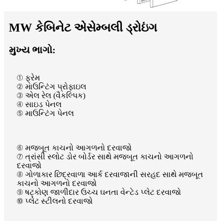
MW કેબિનેટ એસેમ્બલી ડ્રોઇંગ
મુખ્ય ભાગો:
① ફ્રેમ
② માઉન્ટિંગ પ્રોફાઇલ
③ એલ રેલ (વૈકલ્પિક)
④ સાઇડ પેનલ
⑤ માઉન્ટિંગ પેનલ
⑥ મજબૂત કાચનો આગળનો દરવાજો
⑦ ત્રાંસી સ્લોટ ડોર બોર્ડર સાથે મજબૂત કાચનો આગળનો
દરવાજો
⑧ ગોળાકાર છિદ્રવાળા આર્ક દરવાજાની સરહદ સાથે મજબૂત
કાચનો આગળનો દરવાજો
⑨ ષટ્કોણ જાળીદાર ઉચ્ચ ઘનતા વેન્ટેડ પ્લેટ દરવાજો
⑩ પ્લેટ સ્ટીલનો દરવાજો