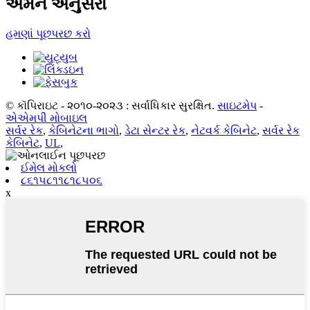
અમને અનુસરો
હમણાં પૂછપરછ કરો
© કૉપિરાઇટ - ૨૦૧૦-૨૦૨૩ : સર્વાધિકાર સુરક્ષિત.
સાઇટમેપ
-
એએમપી મોબાઇલ
સર્વર રેક
,
કેબિનેટના ભાગો
,
ડેટા સેન્ટર રેક
,
નેટવર્ક કેબિનેટ
,
સર્વર રેક
કેબિનેટ
,
UL
,
ઈમેલ મોકલો
૮૬૧૫૮૧૧૮૧૮૫૦૬
x