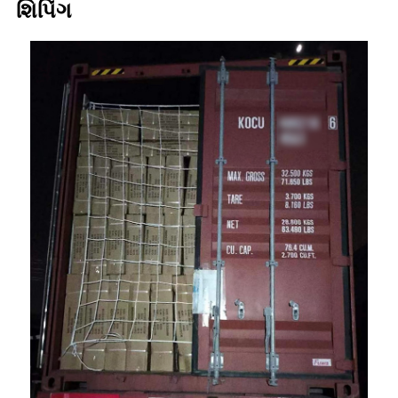
શિપિંગ