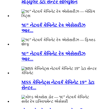
મોડ્યુલર ડેટા સેન્ટર સોલ્યુશન
૧૯” નેટવર્ક કેબિનેટ રેક એસેસરીઝ
આર...
૧૯” નેટવર્ક કેબિનેટ રેક એસેસરીઝ
આર...
MSS કેબિનેટ્સ નેટવર્ક કેબિનેટ 19” ડેટા
સેન્ટર...