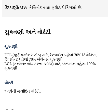
ટિપ્પણી:
MW કેબિનેટ બધા ફ્લેટ પેકિંગમાં છે.
ચુકવણી અને વોરંટી
ચુકવણી
FCL (પૂર્ણ કન્ટેનર લોડ) માટે, ઉત્પાદન પહેલાં 30% ડિપોઝિટ,
શિપમેન્ટ પહેલાં 70% બેલેન્સ ચુકવણી.
LCL (કન્ટેનર લોડ કરતા ઓછા) માટે, ઉત્પાદન પહેલાં 100%
ચુકવણી.
વોરંટી
૧ વર્ષની મર્યાદિત વોરંટી.