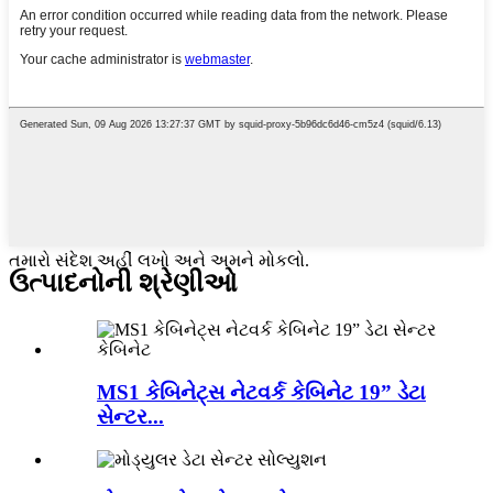
તમારો સંદેશ અહીં લખો અને અમને મોકલો.
ઉત્પાદનોની શ્રેણીઓ
MS1 કેબિનેટ્સ નેટવર્ક કેબિનેટ 19” ડેટા
સેન્ટર...