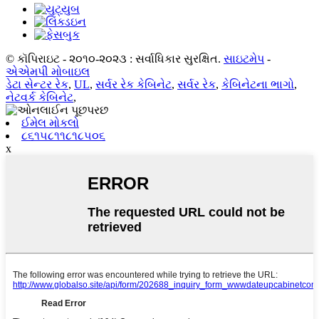
© કૉપિરાઇટ - ૨૦૧૦-૨૦૨૩ : સર્વાધિકાર સુરક્ષિત.
સાઇટમેપ
-
એએમપી મોબાઇલ
ડેટા સેન્ટર રેક
,
UL
,
સર્વર રેક કેબિનેટ
,
સર્વર રેક
,
કેબિનેટના ભાગો
,
નેટવર્ક કેબિનેટ
,
ઈમેલ મોકલો
૮૬૧૫૮૧૧૮૧૮૫૦૬
x