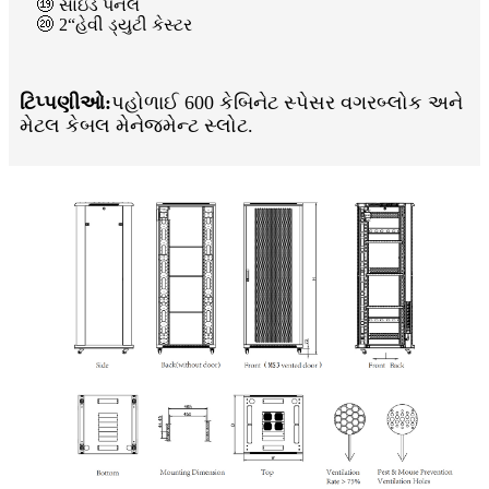
⑲ સાઇડ પેનલ
⑳ 2“હેવી ડ્યુટી કેસ્ટર
ટિપ્પણીઓ:
પહોળાઈ 600 કેબિનેટ સ્પેસર વગર
બ્લોક અને
મેટલ કેબલ મેનેજમેન્ટ સ્લોટ.