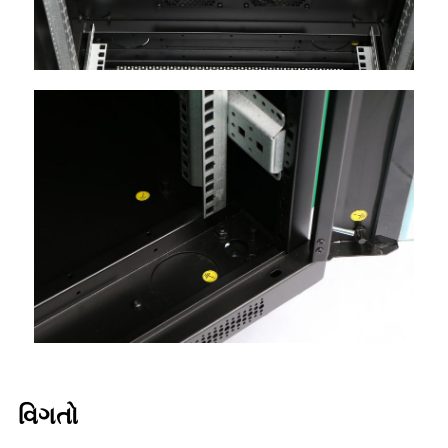
વિગતો