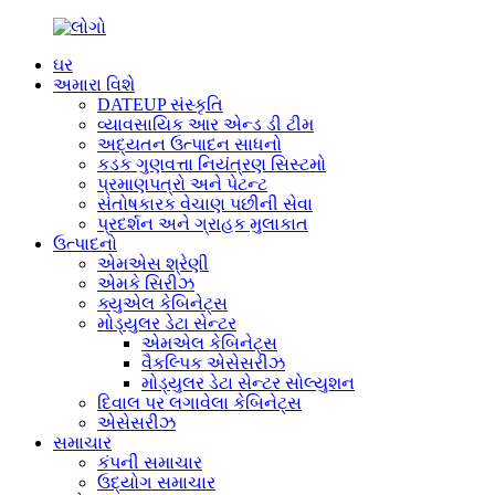
ઘર
અમારા વિશે
DATEUP સંસ્કૃતિ
વ્યાવસાયિક આર એન્ડ ડી ટીમ
અદ્યતન ઉત્પાદન સાધનો
કડક ગુણવત્તા નિયંત્રણ સિસ્ટમો
પ્રમાણપત્રો અને પેટન્ટ
સંતોષકારક વેચાણ પછીની સેવા
પ્રદર્શન અને ગ્રાહક મુલાકાત
ઉત્પાદનો
એમએસ શ્રેણી
એમકે સિરીઝ
ક્યુએલ કેબિનેટ્સ
મોડ્યુલર ડેટા સેન્ટર
એમએલ કેબિનેટ્સ
વૈકલ્પિક એસેસરીઝ
મોડ્યુલર ડેટા સેન્ટર સોલ્યુશન
દિવાલ પર લગાવેલા કેબિનેટ્સ
એસેસરીઝ
સમાચાર
કંપની સમાચાર
ઉદ્યોગ સમાચાર