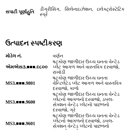
ડીગ્રીસિંગ, સિલેનાઇઝેશન, ઇલેક્ટ્રોસ્ટેટિક
સપાટી પૂર્ણાહુતિ
સ્પ્રે
ઉત્પાદન સ્પષ્ટીકરણ
મોડેલ નં.
વર્ણન
ષટ્કોણ જાળીદાર ઉચ્ચ ઘનતા વેન્ટેડ
એમએસ૩.■■■.૯૮૦૦
પ્લેટ આગળ અને વાસ્તવિક દરવાજો,
રાખોડી
ષટ્કોણ જાળીદાર ઉચ્ચ ઘનતા
MS3.■■■.9801
વેન્ટિલેટેડ પ્લેટ આગળ અને વાસ્તવિક
દરવાજો, કાળો
ષટ્કોણ જાળીદાર ઉચ્ચ ઘનતા વેન્ટેડ
પ્લેટનો આગળનો દરવાજો, ડબલ-
MS3.■■■.9600
સેક્શન વેન્ટેડ પ્લેટનો પાછળનો
દરવાજો, ગ્રે
ષટ્કોણ જાળીદાર ઉચ્ચ ઘનતા વેન્ટેડ
પ્લેટનો આગળનો દરવાજો, ડબલ-
MS3.■■■.9601
સેક્શન વેન્ટેડ પ્લેટનો પાછળનો