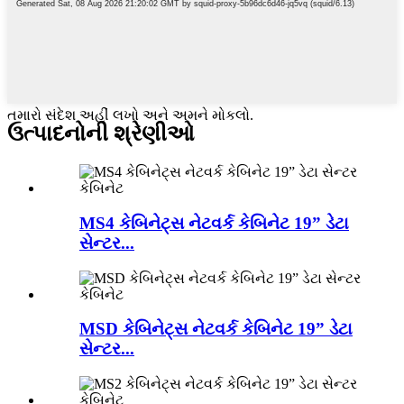
તમારો સંદેશ અહીં લખો અને અમને મોકલો.
ઉત્પાદનોની શ્રેણીઓ
MS4 કેબિનેટ્સ નેટવર્ક કેબિનેટ 19” ડેટા
સેન્ટર...
MSD કેબિનેટ્સ નેટવર્ક કેબિનેટ 19” ડેટા
સેન્ટર...