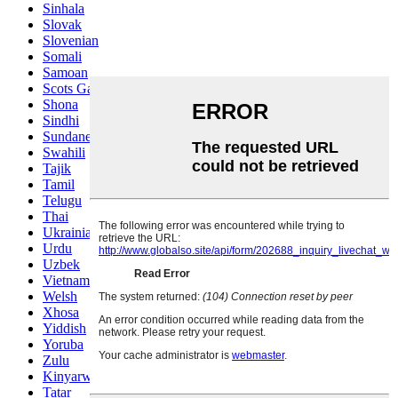
Sinhala
Slovak
Slovenian
Somali
Samoan
Scots Gaelic
Shona
Sindhi
Sundanese
Swahili
Tajik
Tamil
Telugu
Thai
Ukrainian
Urdu
Uzbek
Vietnamese
Welsh
Xhosa
Yiddish
Yoruba
Zulu
Kinyarwanda
Tatar