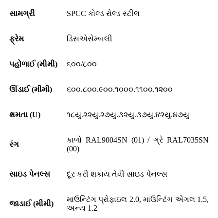
સામગ્રી
SPCC કોલ્ડ રોલ્ડ સ્ટીલ
ફ્રેમ
ડિસએસેમ્બલી
પહોળાઈ (મીમી)
૬૦૦/૮૦૦
ઊંડાઈ (મીમી)
૬૦૦.૮૦૦.૯૦૦.૧૦૦૦.૧૧૦૦.૧૨૦૦
ક્ષમતા (U)
૧૮યુ.૨૨યુ.૨૭યુ.૩૨યુ.૩૭યુ.૪૨યુ.૪૭યુ
કાળો RAL9004SN (01) / ગ્રે RAL7035SN
રંગ
(00)
સાઇડ પેનલ્સ
દૂર કરી શકાય તેવી સાઇડ પેનલ્સ
માઉન્ટિંગ પ્રોફાઇલ 2.0, માઉન્ટિંગ એંગલ 1.5,
જાડાઈ (મીમી)
અન્ય 1.2