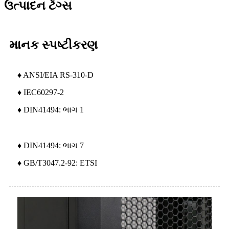
ઉત્પાદન ટૅગ્સ
માનક સ્પષ્ટીકરણ
♦ ANSI/EIA RS-310-D
♦ IEC60297-2
♦ DIN41494: ભાગ 1
♦ DIN41494: ભાગ 7
♦ GB/T3047.2-92: ETSI