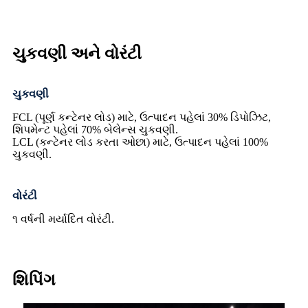
ચુકવણી અને વોરંટી
ચુકવણી
FCL (પૂર્ણ કન્ટેનર લોડ) માટે, ઉત્પાદન પહેલાં 30% ડિપોઝિટ,
શિપમેન્ટ પહેલાં 70% બેલેન્સ ચુકવણી.
LCL (કન્ટેનર લોડ કરતા ઓછા) માટે, ઉત્પાદન પહેલાં 100%
ચુકવણી.
વોરંટી
૧ વર્ષની મર્યાદિત વોરંટી.
શિપિંગ