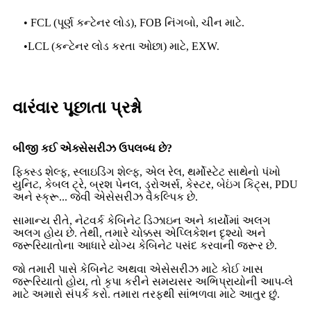
• FCL (પૂર્ણ કન્ટેનર લોડ), FOB નિંગબો, ચીન માટે.
•
LCL (કન્ટેનર લોડ કરતા ઓછા) માટે, EXW.
વારંવાર પૂછાતા પ્રશ્નો
બીજી કઈ એક્સેસરીઝ ઉપલબ્ધ છે?
ફિક્સ્ડ શેલ્ફ, સ્લાઇડિંગ શેલ્ફ, એલ રેલ, થર્મોસ્ટેટ સાથેનો પંખો
યુનિટ, કેબલ ટ્રે, બ્રશ પેનલ, ડ્રોઅર્સ, કેસ્ટર, બેઇંગ કિટ્સ, PDU
અને સ્ક્રૂ... જેવી એસેસરીઝ વૈકલ્પિક છે.
સામાન્ય રીતે, નેટવર્ક કેબિનેટ ડિઝાઇન અને કાર્યોમાં અલગ
અલગ હોય છે. તેથી, તમારે ચોક્કસ એપ્લિકેશન દૃશ્યો અને
જરૂરિયાતોના આધારે યોગ્ય કેબિનેટ પસંદ કરવાની જરૂર છે.
જો તમારી પાસે કેબિનેટ અથવા એસેસરીઝ માટે કોઈ ખાસ
જરૂરિયાતો હોય, તો કૃપા કરીને સમયસર અભિપ્રાયોની આપ-લે
માટે અમારો સંપર્ક કરો. તમારા તરફથી સાંભળવા માટે આતુર છું.