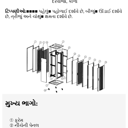
દરવાજો, કાળો
ટિપ્પણીઓ:
■■■■ પહેલું■ પહોળાઈ દર્શાવે છે, બીજું■ ઊંડાઈ દર્શાવે
છે, ત્રીજું અને ચોથું■ ક્ષમતા દર્શાવે છે.
મુખ્ય ભાગો:
① ફ્રેમ
② નીચેની પેનલ