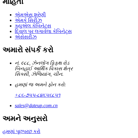
માહિતી
એમએસ શ્રેણી
એમકે સિરીઝ
ક્યુએલ કેબિનેટ્સ
દિવાલ પર લગાવેલા કેબિનેટ્સ
એસેસરીઝ
અમારો સંપર્ક કરો
નં. ૯૮૮, ઝેનલોંગ ફિફ્થ રોડ
બિનહાઈ આર્થિક વિકાસ ક્ષેત્ર
સિક્સી, ઝેજિયાંગ, ચીન.
હમણાં જ અમને ફોન કરો:
+૮૬-૭૫૫-૮૪૬૫૬૮૫૧
sales@dateup.com.cn
અમને અનુસરો
હમણાં પૂછપરછ કરો