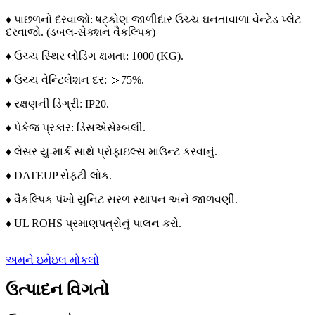
♦ પાછળનો દરવાજો: ષટ્કોણ જાળીદાર ઉચ્ચ ઘનતાવાળા વેન્ટેડ પ્લેટ
દરવાજો. (
ડબલ-સેક્શન વૈકલ્પિક)
♦ ઉચ્ચ સ્થિર લોડિંગ ક્ષમતા: 1000 (KG).
♦ ઉચ્ચ વેન્ટિલેશન દર: ＞75%.
♦ રક્ષણની ડિગ્રી: IP20.
♦ પેકેજ પ્રકાર: ડિસએસેમ્બલી.
♦ લેસર યુ-માર્ક સાથે પ્રોફાઇલ્સ માઉન્ટ કરવાનું.
♦ DATEUP સેફ્ટી લોક.
♦ વૈકલ્પિક પંખો યુનિટ સરળ સ્થાપન અને જાળવણી.
♦ UL ROHS પ્રમાણપત્રોનું પાલન કરો.
અમને ઇમેઇલ મોકલો
ઉત્પાદન વિગતો