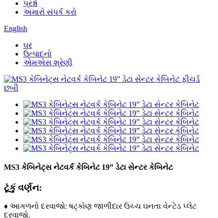
પ્રશ્નો
અમારો સંપર્ક કરો
English
ઘર
ઉત્પાદનો
એમએસ શ્રેણી
MS3 કેબિનેટ્સ નેટવર્ક કેબિનેટ 19” ડેટા સેન્ટર કેબિનેટ
ટૂંકું વર્ણન:
♦ આગળનો દરવાજો: ષટ્કોણ જાળીદાર ઉચ્ચ ઘનતા વેન્ટેડ પ્લેટ
દરવાજો.