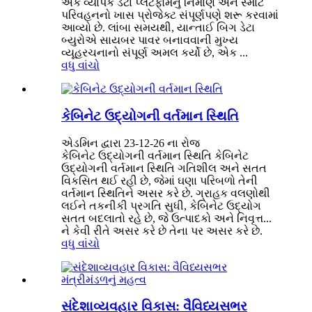
એક વ્યાપક ડેટા પ્લેટફોર્મનું નિર્માણ અને સ્માર્ટ
પરિવહનનો ખાસ પ્રોજેક્ટ સંપૂર્ણપણે શરૂ કરવામાં
આવ્યો છે. લાંબા સમયથી, યાન્તાઈ બિગ ડેટા
બ્યુરોએ સાયબર પાવર બનાવવાની મુખ્ય
વ્યૂહરચનાનો સંપૂર્ણ અમલ કર્યો છે, એક ...
વધુ વાંચો
કેબિનેટ ઉદ્યોગની વર્તમાન સ્થિતિ
એડમિન દ્વારા 23-12-26 ના રોજ
કેબિનેટ ઉદ્યોગની વર્તમાન સ્થિતિ કેબિનેટ
ઉદ્યોગની વર્તમાન સ્થિતિ ગતિશીલ અને સતત
વિકસિત થઈ રહી છે, જેમાં ઘણા પરિબળો તેની
વર્તમાન સ્થિતિને અસર કરે છે. ગ્રાહક વલણોથી
લઈને તકનીકી પ્રગતિ સુધી, કેબિનેટ ઉદ્યોગ
સતત બદલાતો રહે છે, જે ઉત્પાદકો અને નિવૃત્ત...
ને કેવી રીતે અસર કરે છે તેના પર અસર કરે છે.
વધુ વાંચો
સંદેશાવ્યવહાર વિકાસ: વૈવિધ્યસભર