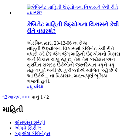
કેબિનેટ માહિતી ઉદ્યોગના વિકાસને કેવી
રીતે વધારશે?
એડમિન દ્વારા 23-12-06 ના રોજ
માહિતી ઉદ્યોગના વિકાસમાં કેબિનેટ કેવી રીતે
વધારો કરે છે? જેમ જેમ માહિતી ઉદ્યોગનો વિકાસ
અને વિકાસ ચાલુ રહે છે, તેમ તેમ કાર્યક્ષમ અને
સુરક્ષિત સંગ્રહ ઉકેલોની જરૂરિયાત વધુને વધુ
મહત્વપૂર્ણ બની છે. હકીકતોએ સાબિત કર્યું છે કે
આ ઉકેલે... ના વિકાસમાં મહત્વપૂર્ણ ભૂમિકા
ભજવી હતી.
વધુ વાંચો
૧
2
આગળ >
>>
પાનું 1 / 2
માહિતી
એમએસ શ્રેણી
એમકે સિરીઝ
ક્યુએલ કેબિનેટ્સ