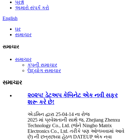
પ્રશ્નો
અમારો સંપર્ક કરો
English
ઘર
સમાચાર
સમાચાર
સમાચાર
કંપની સમાચાર
ઉદ્યોગ સમાચાર
સમાચાર
૨૦૨૫! ડેટઅપ કેબિનેટ એક નવી સફર
શરૂ કરે છે!
એડમિન દ્વારા 25-04-14 ના રોજ
2025 માં પ્રવેશતાની સાથે જ, Zhejiang Zhenxu
Technology Co., Ltd. (જેને Ningbo Matrix
Electronics Co., Ltd. તરીકે પણ ઓળખવામાં આવે
છે) ની છત્રછાયા હેઠળ DATEUP એક નવા