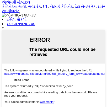
એએમપી મોબાઇલ
કેબિનેટના ભાગો
,
સર્વર રેક
,
UL
,
નેટવર્ક કેબિનેટ
,
ડેટા સેન્ટર રેક
,
સર્વર
રેક કેબિનેટ
,
ઈમેલ મોકલો
૮૬૧૫૮૧૧૮૧૮૫૦૬
x