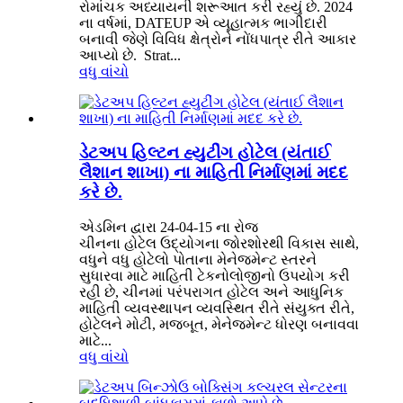
રોમાંચક અધ્યાયની શરૂઆત કરી રહ્યું છે. 2024
ના વર્ષમાં, DATEUP એ વ્યૂહાત્મક ભાગીદારી
બનાવી જેણે વિવિધ ક્ષેત્રોને નોંધપાત્ર રીતે આકાર
આપ્યો છે. ​ Strat...
વધુ વાંચો
ડેટઅપ હિલ્ટન હ્યુટીંગ હોટેલ (યંતાઈ
લૈશાન શાખા) ના માહિતી નિર્માણમાં મદદ
કરે છે.
એડમિન દ્વારા 24-04-15 ના રોજ
ચીનના હોટેલ ઉદ્યોગના જોરશોરથી વિકાસ સાથે,
વધુને વધુ હોટેલો પોતાના મેનેજમેન્ટ સ્તરને
સુધારવા માટે માહિતી ટેકનોલોજીનો ઉપયોગ કરી
રહી છે, ચીનમાં પરંપરાગત હોટેલ અને આધુનિક
માહિતી વ્યવસ્થાપન વ્યવસ્થિત રીતે સંયુક્ત રીતે,
હોટેલને મોટી, મજબૂત, મેનેજમેન્ટ ધોરણ બનાવવા
માટે...
વધુ વાંચો