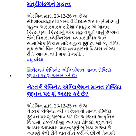
મંત્રીમંડળનું મહત્વ
એડમિન દ્વારા 23-12-26 ના રોજ
સંદેશાવ્યવહાર વિકાસ: વૈવિધ્યસભર મંત્રીમંડળનું
મહત્વ અસરકારક સંદેશાવ્યવહાર એ માનવ
ક્રિયાપ્રતિક્રિયાનું એક મહત્વપૂર્ણ પાસું છે અને
તેનો વિકાસ વ્યક્તિગત, વ્યાવસાયિક અને
સામાજિક વિકાસ માટે મહત્વપૂર્ણ છે. જો કે, વિવિધ
સુધારાઓ વિના સંદેશાવ્યવહારનો વિકાસ યોગ્ય
રીતે આગળ વધી શકતો નથી...
વધુ વાંચો
નેટવર્ક કેબિનેટ એપ્લિકેશન માનવ રોજિંદા
જીવન પર શું અસર કરે છે?
એડમિન દ્વારા 23-12-25 ના રોજ
નેટવર્ક કેબિનેટ એપ્લિકેશનનો માનવ રોજિંદા
જીવન પર શું પ્રભાવ પડે છે? આજના આધુનિક
વિશ્વમાં, ટેકનોલોજી આપણા રોજિંદા જીવનને
આકાર આપવામાં મહત્વપૂર્ણ ભૂમિકા ભજવે છે.
આપણે કેવી રીતે વાતચીત કરીએ છીએ તેનાથી