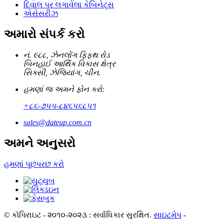
દિવાલ પર લગાવેલા કેબિનેટ્સ
એસેસરીઝ
અમારો સંપર્ક કરો
નં. ૯૮૮, ઝેનલોંગ ફિફ્થ રોડ
બિનહાઈ આર્થિક વિકાસ ક્ષેત્ર
સિક્સી, ઝેજિયાંગ, ચીન.
હમણાં જ અમને ફોન કરો:
+૮૬-૭૫૫-૮૪૬૫૬૮૫૧
sales@dateup.com.cn
અમને અનુસરો
હમણાં પૂછપરછ કરો
© કૉપિરાઇટ - ૨૦૧૦-૨૦૨૩ : સર્વાધિકાર સુરક્ષિત.
સાઇટમેપ
-