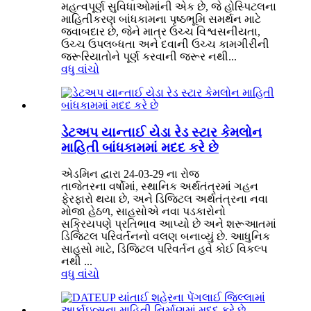
મહત્વપૂર્ણ સુવિધાઓમાંની એક છે, જે હોસ્પિટલના
માહિતીકરણ બાંધકામના પૃષ્ઠભૂમિ સમર્થન માટે
જવાબદાર છે, જેને માત્ર ઉચ્ચ વિશ્વસનીયતા,
ઉચ્ચ ઉપલબ્ધતા અને દવાની ઉચ્ચ કામગીરીની
જરૂરિયાતોને પૂર્ણ કરવાની જરૂર નથી...
વધુ વાંચો
ડેટઅપ યાન્તાઈ યેડા રેડ સ્ટાર કેમલોન
માહિતી બાંધકામમાં મદદ કરે છે
એડમિન દ્વારા 24-03-29 ના રોજ
તાજેતરના વર્ષોમાં, સ્થાનિક અર્થતંત્રમાં ગહન
ફેરફારો થયા છે, અને ડિજિટલ અર્થતંત્રના નવા
મોજા હેઠળ, સાહસોએ નવા પડકારોનો
સક્રિયપણે પ્રતિભાવ આપ્યો છે અને શરૂઆતમાં
ડિજિટલ પરિવર્તનનો વલણ બનાવ્યું છે. આધુનિક
સાહસો માટે, ડિજિટલ પરિવર્તન હવે કોઈ વિકલ્પ
નથી ...
વધુ વાંચો