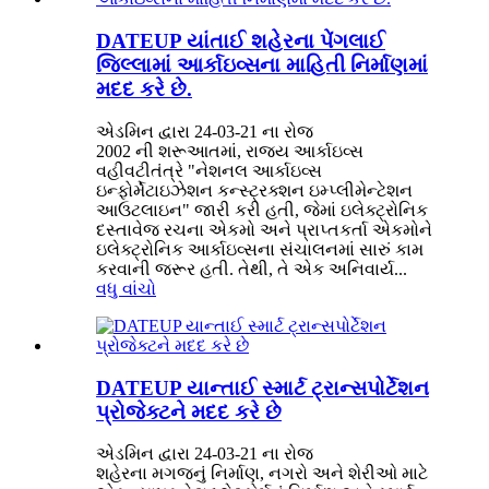
DATEUP યાંતાઈ શહેરના પેંગલાઈ
જિલ્લામાં આર્કાઇવ્સના માહિતી નિર્માણમાં
મદદ કરે છે.
એડમિન દ્વારા 24-03-21 ના ​​રોજ
2002 ની શરૂઆતમાં, રાજ્ય આર્કાઇવ્સ
વહીવટીતંત્રે "નેશનલ આર્કાઇવ્સ
ઇન્ફોર્મેટાઇઝેશન કન્સ્ટ્રક્શન ઇમ્પ્લીમેન્ટેશન
આઉટલાઇન" જારી કરી હતી, જેમાં ઇલેક્ટ્રોનિક
દસ્તાવેજ રચના એકમો અને પ્રાપ્તકર્તા એકમોને
ઇલેક્ટ્રોનિક આર્કાઇવ્સના સંચાલનમાં સારું કામ
કરવાની જરૂર હતી. તેથી, તે એક અનિવાર્ય...
વધુ વાંચો
DATEUP યાન્તાઈ સ્માર્ટ ટ્રાન્સપોર્ટેશન
પ્રોજેક્ટને મદદ કરે છે
એડમિન દ્વારા 24-03-21 ના ​​રોજ
શહેરના મગજનું નિર્માણ, નગરો અને શેરીઓ માટે