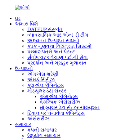
ઘર
અમારા વિશે
DATEUP સંસ્કૃતિ
વ્યાવસાયિક આર એન્ડ ડી ટીમ
અદ્યતન ઉત્પાદન સાધનો
કડક ગુણવત્તા નિયંત્રણ સિસ્ટમો
પ્રમાણપત્રો અને પેટન્ટ
સંતોષકારક વેચાણ પછીની સેવા
પ્રદર્શન અને ગ્રાહક મુલાકાત
ઉત્પાદનો
એમએસ શ્રેણી
એમકે સિરીઝ
ક્યુએલ કેબિનેટ્સ
મોડ્યુલર ડેટા સેન્ટર
એમએલ કેબિનેટ્સ
વૈકલ્પિક એસેસરીઝ
મોડ્યુલર ડેટા સેન્ટર સોલ્યુશન
દિવાલ પર લગાવેલા કેબિનેટ્સ
એસેસરીઝ
સમાચાર
કંપની સમાચાર
ઉદ્યોગ સમાચાર