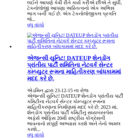
લઈને આપણે કેવી રીતે કાર્ય કરીએ છીએ તે સુધી,
ટેકનોલોજી આપણા અસ્તિત્વનો એક અભિન્ન
ભાગ બની ગઈ છે. એક ટેકનોલોજીકલ પ્રગતિ
જે...
વધુ વાંચો
એજન્સી યુનિટ! DATEUP શેનડોંગ
પ્રાંતીય પાર્ટી સમિતિના નેટવર્ક સેન્ટર
કમ્પ્યુટર રૂમના માહિતીકરણ બાંધકામમાં
મદદ કરે છે.
એડમિન દ્વારા 23-12-15 ના રોજ
એજન્સી યુનિટ! DATEUP શેનડોંગ પ્રાંતીય પાર્ટી
કમિટીના નેટવર્ક સેન્ટર કોમ્પ્યુટર રૂમના
માહિતીકરણના નિર્માણમાં મદદ કરે છે. 2023 માં,
શેનડોંગ પ્રાંતીય પાર્ટી કમિટીનું સાયબરસ્પેસ
અફેર્સ ઓફિસ 20મી રાષ્ટ્રીય કોંગ્રેસની
ભાવનાનો સંપૂર્ણ અભ્યાસ કરશે અને તેનો અમલ
કરશે...
વધુ વાંચો