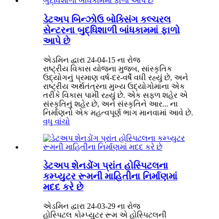
ડેટઅપ બિન્ઝોઉ બોક્સિંગ કલ્ચરલ
સેન્ટરના બુદ્ધિશાળી બાંધકામમાં ફાળો
આપે છે
એડમિન દ્વારા 24-04-15 ના રોજ
રાષ્ટ્રીય વિકાસ યોજના મુજબ, સાંસ્કૃતિક
ઉદ્યોગનું પ્રમાણ વર્ષ-દર-વર્ષે વધી રહ્યું છે, અને
રાષ્ટ્રીય અર્થતંત્રના મુખ્ય ઉદ્યોગોમાંના એક
તરીકે વિકાસ પામી રહ્યું છે. એક સફળ શહેર એ
સંસ્કૃતિનું શહેર છે, અને સંસ્કૃતિને આર... ના
નિર્માણનો એક મહત્વપૂર્ણ ભાગ માનવામાં આવે છે.
વધુ વાંચો
ડેટઅપ શેનડોંગ પ્રાંત હોસ્પિટલના
કમ્પ્યુટર રૂમની માહિતીના નિર્માણમાં
મદદ કરે છે
એડમિન દ્વારા 24-03-29 ના રોજ
હોસ્પિટલ કોમ્પ્યુટર રૂમ એ હોસ્પિટલની