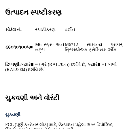
ઉત્પાદન સ્પષ્ટીકરણ
મોડેલ નં.
સ્પષ્ટીકરણ
વર્ણન
M6 સ્ક્રૂ અને
M6*12 સામાન્ય પ્રકાર,
૯૯૦૧૦૧૦૦૫■
નટ્સ
ત્રિસંયોજક ક્રોમિયમ ઝીંક
ટિપ્પણી:
ક્યારે■ =0 ગ્રે (RAL7035) દર્શાવે છે, ક્યારે■ =1 કાળો
(RAL9004) દર્શાવે છે.
ચુકવણી અને વોરંટી
ચુકવણી
FCL (પૂર્ણ કન્ટેનર લોડ) માટે, ઉત્પાદન પહેલાં 30% ડિપોઝિટ,