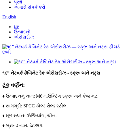
પ્રશ્નો
અમારો સંપર્ક કરો
English
ઘર
ઉત્પાદનો
એસેસરીઝ
૧૯” નેટવર્ક કેબિનેટ રેક એસેસરીઝ - સ્ક્રૂ અને નટ્સ
ટૂંકું વર્ણન:
♦ ઉત્પાદનનું નામ: M6 માઉન્ટિંગ સ્ક્રૂ અને કેજ નટ.
♦ સામગ્રી: SPCC કોલ્ડ રોલ્ડ સ્ટીલ.
♦ મૂળ સ્થાન: ઝેજિયાંગ, ચીન.
♦ બ્રાન્ડ નામ: ડેટઅપ.