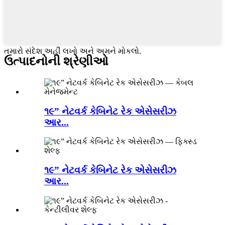
તમારો સંદેશ અહીં લખો અને અમને મોકલો.
ઉત્પાદનોની શ્રેણીઓ
૧૯” નેટવર્ક કેબિનેટ રેક એસેસરીઝ
આર...
૧૯” નેટવર્ક કેબિનેટ રેક એસેસરીઝ
આર...