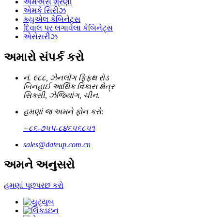
એમએસ શ્રેણી
એમકે સિરીઝ
ક્યુએલ કેબિનેટ્સ
દિવાલ પર લગાવેલા કેબિનેટ્સ
એસેસરીઝ
અમારો સંપર્ક કરો
નં. ૯૮૮, ઝેનલોંગ ફિફ્થ રોડ
બિનહાઈ આર્થિક વિકાસ ક્ષેત્ર
સિક્સી, ઝેજિયાંગ, ચીન.
હમણાં જ અમને ફોન કરો:
+૮૬-૭૫૫-૮૪૬૫૬૮૫૧
sales@dateup.com.cn
અમને અનુસરો
હમણાં પૂછપરછ કરો