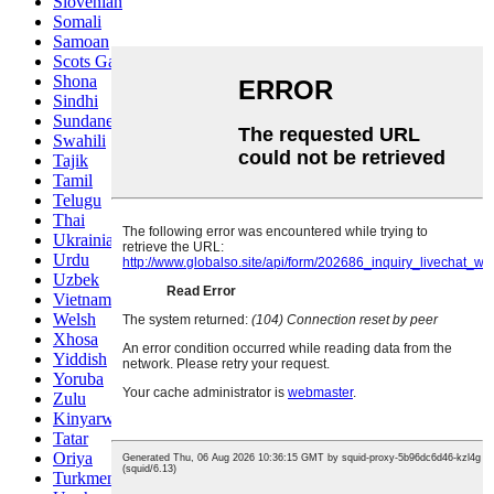
Slovenian
Somali
Samoan
Scots Gaelic
Shona
Sindhi
Sundanese
Swahili
Tajik
Tamil
Telugu
Thai
Ukrainian
Urdu
Uzbek
Vietnamese
Welsh
Xhosa
Yiddish
Yoruba
Zulu
Kinyarwanda
Tatar
Oriya
Turkmen