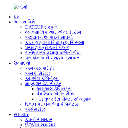
ઘર
અમારા વિશે
DATEUP સંસ્કૃતિ
વ્યાવસાયિક આર એન્ડ ડી ટીમ
અદ્યતન ઉત્પાદન સાધનો
કડક ગુણવત્તા નિયંત્રણ સિસ્ટમો
પ્રમાણપત્રો અને પેટન્ટ
સંતોષકારક વેચાણ પછીની સેવા
પ્રદર્શન અને ગ્રાહક મુલાકાત
ઉત્પાદનો
એમએસ શ્રેણી
એમકે સિરીઝ
ક્યુએલ કેબિનેટ્સ
મોડ્યુલર ડેટા સેન્ટર
એમએલ કેબિનેટ્સ
વૈકલ્પિક એસેસરીઝ
મોડ્યુલર ડેટા સેન્ટર સોલ્યુશન
દિવાલ પર લગાવેલા કેબિનેટ્સ
એસેસરીઝ
સમાચાર
કંપની સમાચાર
ઉદ્યોગ સમાચાર