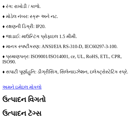
♦ રંગ: રાખોડી / કાળો.
♦ મોડેલ નંબર: સ્ક્રૂ અને નટ.
♦ રક્ષણની ડિગ્રી: IP20.
♦ જાડાઈ: માઉન્ટિંગ પ્રોફાઇલ 1.5 મીમી.
♦ માનક સ્પષ્ટીકરણ: ANSI/EIA RS-310-D, IEC60297-3-100.
♦ પ્રમાણપત્ર: ISO9001/ISO14001, ce, UL, RoHS, ETL, CPR,
ISO90.
♦ સપાટી પૂર્ણાહુતિ: ડીગ્રીસિંગ, સિલેનાઇઝેશન, ઇલેક્ટ્રોસ્ટેટિક સ્પ્રે.
અમને ઇમેઇલ મોકલો
ઉત્પાદન વિગતો
ઉત્પાદન ટૅગ્સ