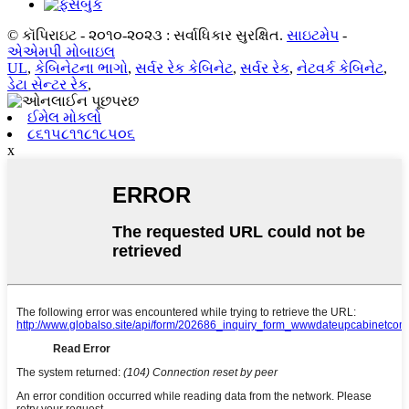
© કૉપિરાઇટ - ૨૦૧૦-૨૦૨૩ : સર્વાધિકાર સુરક્ષિત.
સાઇટમેપ
-
એએમપી મોબાઇલ
UL
,
કેબિનેટના ભાગો
,
સર્વર રેક કેબિનેટ
,
સર્વર રેક
,
નેટવર્ક કેબિનેટ
,
ડેટા સેન્ટર રેક
,
ઈમેલ મોકલો
૮૬૧૫૮૧૧૮૧૮૫૦૬
x