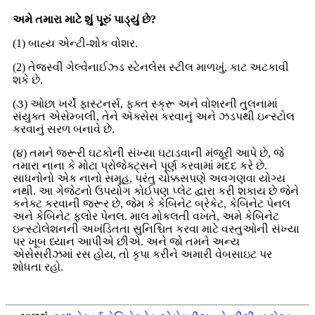
અમે તમારા માટે શું પૂરું પાડ્યું છે?
(1) બાહ્ય એન્ટી-શોક વોશર.
(2) તેજસ્વી ગેલ્વેનાઈઝ્ડ સ્ટેનલેસ સ્ટીલ માળખું, કાટ અટકાવી
શકે છે.
(૩) ઓછા ખર્ચે ફાસ્ટનર્સ, ફક્ત સ્ક્રૂ અને વોશરની તુલનામાં
સંયુક્ત એસેમ્બલી, તેને ઍક્સેસ કરવાનું અને ઝડપથી ઇન્સ્ટોલ
કરવાનું સરળ બનાવે છે.
(૪) તમને જરૂરી ઘટકોની સંખ્યા ઘટાડવાની મંજૂરી આપે છે, જે
તમારા નાના કે મોટા પ્રોજેક્ટ્સને પૂર્ણ કરવામાં મદદ કરે છે.
સાધનોનો એક નાનો સમૂહ, પરંતુ ચોક્કસપણે અવગણવા યોગ્ય
નથી. આ ગેજેટનો ઉપયોગ કોઈપણ પ્લેટ દ્વારા કરી શકાય છે જેને
કનેક્ટ કરવાની જરૂર છે, જેમ કે કેબિનેટ બ્રેકેટ, કેબિનેટ પેનલ
અને કેબિનેટ ફ્લોર પેનલ. માલ મોકલતી વખતે, અમે કેબિનેટ
ઇન્સ્ટોલેશનની અખંડિતતા સુનિશ્ચિત કરવા માટે વસ્તુઓની સંખ્યા
પર ખૂબ ધ્યાન આપીએ છીએ. અને જો તમને અન્ય
એસેસરીઝમાં રસ હોય, તો કૃપા કરીને અમારી વેબસાઇટ પર
શોધતા રહો.