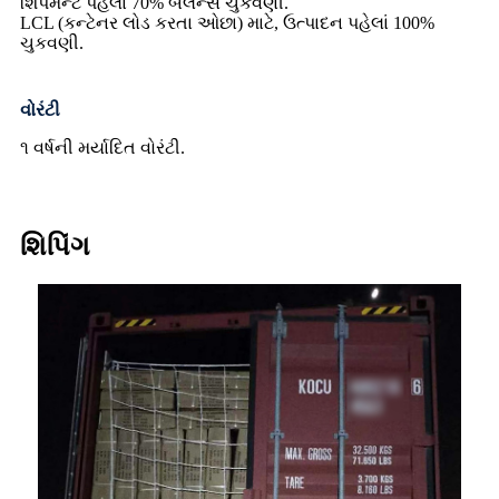
શિપમેન્ટ પહેલાં 70% બેલેન્સ ચુકવણી.
LCL (કન્ટેનર લોડ કરતા ઓછા) માટે, ઉત્પાદન પહેલાં 100%
ચુકવણી.
વોરંટી
૧ વર્ષની મર્યાદિત વોરંટી.
શિપિંગ