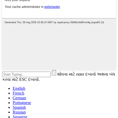
શોધવા માટે enter દબાવો અથવા બંધ
કરવા માટે ESC દબાવો.
English
French
German
Portuguese
Spanish
Russian
Japanese