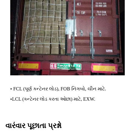
• FCL (પૂર્ણ કન્ટેનર લોડ), FOB નિંગબો, ચીન માટે.
•
LCL (કન્ટેનર લોડ કરતા ઓછા) માટે, EXW.
વારંવાર પૂછાતા પ્રશ્નો