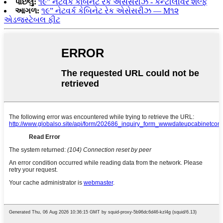
પાછલું:
૧૯” નેટવર્ક કેબિનેટ રેક એસેસરીઝ - કેન્ટીલીવર શેલ્ફ
આગળ:
૧૯” નેટવર્ક કેબિનેટ રેક એસેસરીઝ — M૧૨
એડજસ્ટેબલ ફીટ