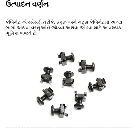
ઉત્પાદન વર્ણન
કેબિનેટ એક્સેસરી તરીકે, સ્ક્રૂ અને નટ્સ કેબિનેટમાં અન્ય
ભાગો અથવા વસ્તુઓને જોડવા અથવા જોડવા માટે આવશ્યક
ભૂમિકા ભજવે છે.